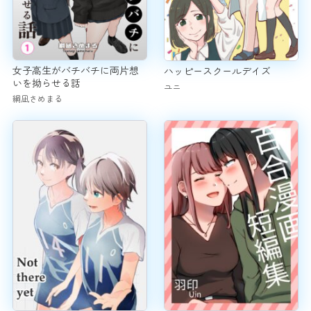
女子高生がバチバチに両片想
ハッピースクールデイズ
いを拗らせる話
ユニ
綱凪さめまる