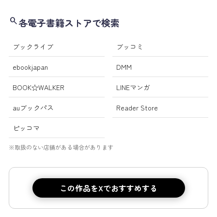
search
各電子書籍ストアで検索
ブックライブ
ブッコミ
ebookjapan
DMM
BOOK☆WALKER
LINEマンガ
auブックパス
Reader Store
ピッコマ
※取扱のない店舗がある場合があります
この作品をXでおすすめする