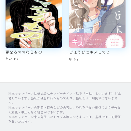
更なるママなるもの
ごほうびにキスしてよ
たいぼく
ゆあま
※本キャンペーンは株式会社ナンバーナイン（以下「当社」といいます）が主
催しています。当社が独自に行うものであり、他社とは一切関係ございませ
ん。
※本キャンペーンの期間・特典などの内容は、やむを得ない事情により予告な
く変更・中止となる場合がございます。
※本キャンペーン中に発生したトラブル等につきましては、当社では一切責任
を負いかねます。