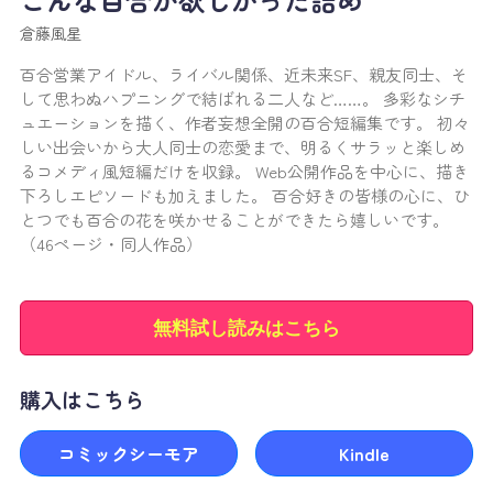
倉藤風星
百合営業アイドル、ライバル関係、近未来SF、親友同士、そ
して思わぬハプニングで結ばれる二人など……。 多彩なシチ
ュエーションを描く、作者妄想全開の百合短編集です。 初々
しい出会いから大人同士の恋愛まで、明るくサラッと楽しめ
るコメディ風短編だけを収録。 Web公開作品を中心に、描き
下ろしエピソードも加えました。 百合好きの皆様の心に、ひ
とつでも百合の花を咲かせることができたら嬉しいです。
（46ページ・同人作品）
無料試し読みはこちら
購入はこちら
コミックシーモア
Kindle